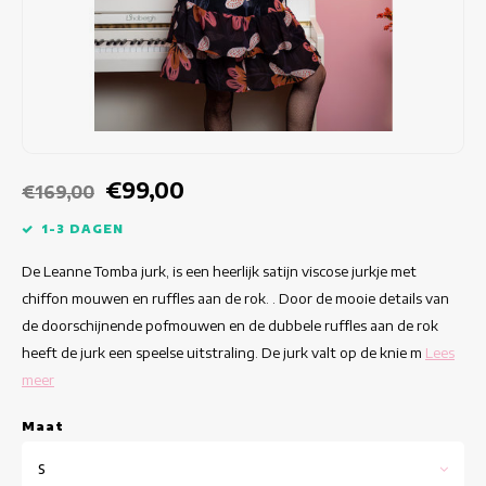
Getailleerde jurken
Zomertops
Hippe jurken
Kleurrijke Jurken
Kokerjurken
€99,00
€169,00
Korte Jurken
1-3 DAGEN
De Leanne Tomba jurk, is een heerlijk satijn viscose jurkje met
Korte Mouw Jurken
chiffon mouwen en ruffles aan de rok. . Door de mooie details van
de doorschijnende pofmouwen en de dubbele ruffles aan de rok
Lange Jurken
heeft de jurk een speelse uitstraling. De jurk valt op de knie m
Lees
meer
Lange Mouw Jurken
Maat
Luxe jurken
S