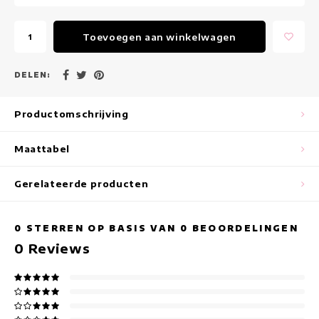
Maxi jurken
Toevoegen aan winkelwagen
Mouwloze Jurken
Wikkeljurken
DELEN:
Zomerjurken
Productomschrijving
Jurken Met Print
Maattabel
Gerelateerde producten
0
STERREN OP BASIS VAN
0
BEOORDELINGEN
0
Reviews