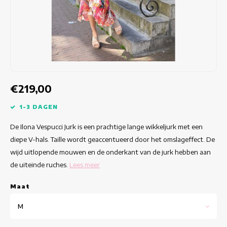
Getailleerde jurken
Zomertops
Hippe jurken
Kleurrijke Jurken
Kokerjurken
€219,00
Korte Jurken
1-3 DAGEN
De Ilona Vespucci Jurk is een prachtige lange wikkeljurk met een
Korte Mouw Jurken
diepe V-hals. Taille wordt geaccentueerd door het omslageffect. De
wijd uitlopende mouwen en de onderkant van de jurk hebben aan
Lange Jurken
de uiteinde ruches.
Lees meer
Lange Mouw Jurken
Maat
Luxe jurken
M