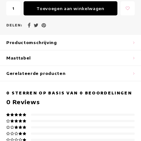
Maxi jurken
Toevoegen aan winkelwagen
Mouwloze Jurken
DELEN:
Wikkeljurken
Productomschrijving
Zomerjurken
Maattabel
Jurken Met Print
Gerelateerde producten
0
STERREN OP BASIS VAN
0
BEOORDELINGEN
0
Reviews