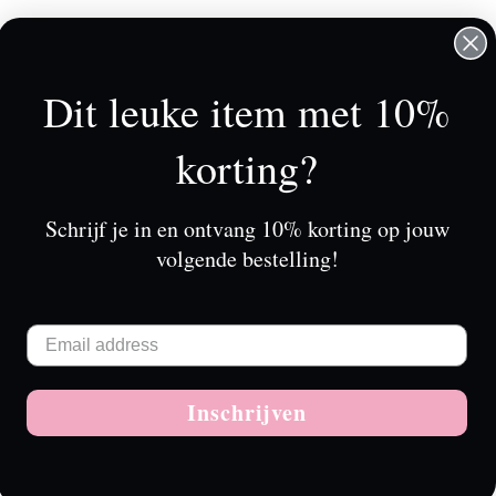
lantenservice
Mijn account
rkooppunten
Registreren
Dit leuke item met 10%
r Tessa Koops
Mijn bestellingen
rwaarden & Condities
Mijn tickets
korting?
claimer
Mijn verlanglijst
vacy Beleid
Schrijf je in en ontvang 10% korting op jouw
alingen
volgende bestelling!
eringen en retouren
vice
emap
SSA KOOPS B2B WEBSHOP
-feed
Inschrijven
Meer over cookies »