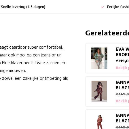
Snelle levering (1-3 dagen)
Eerlijke fash
Gerelateerd
raagt daardoor super comfortabel.
EVA 
BROE
maar ook mooi op een jeans of uni
€119,
k Blue blazer heeft twee zakken en
Bekijk
 lange mouwen.
p zowel een zakelijke ontmoeting als
JANN
BLAZ
€149,0
Bekijk
JANN
BLAZ
€149,0