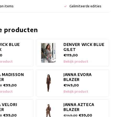
ion items
Gelimiteerde edities
e producten
WICK BLUE
DENVER WICK BLUE
K
GILET
00
€119,00
 product
Bekijk product
A MADISSON
JANNA EVORA
ER
BLAZER
€99,00
€149,00
0
 product
Bekijk product
A VELORI
JANNA AZTECA
ER
BLAZER
€99,00
€99,00
0
€149,00