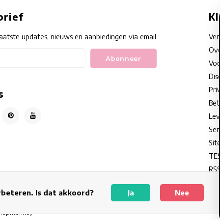
rief
K
aatste updates, nieuws en aanbiedingen via email
Ve
Ove
Abonneer
Voo
Dis
Pri
s
Bet
Lev
Ser
Sit
TE
RSS
rbeteren. Is dat akkoord?
Ja
Nee
hopmonkey