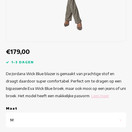
Getailleerde jurken
Zomertops
Hippe jurken
Kleurrijke Jurken
Kokerjurken
€179,00
Korte Jurken
1-3 DAGEN
De Jordana Wick Blue blazer is gemaakt van prachtige stof en
Korte Mouw Jurken
draagt daardoor super comfortabel. Perfect om te dragen op een
bijpassende Eva Wick Blue broek, maar ook mooi op een jeans of uni
Lange Jurken
broek. Het model heeft een makkelijke pasvorm.
Lees meer
Lange Mouw Jurken
Maat
Luxe jurken
M