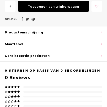
Maxi jurken
Toevoegen aan winkelwagen
Mouwloze Jurken
DELEN:
Wikkeljurken
Productomschrijving
Zomerjurken
Maattabel
Jurken Met Print
Gerelateerde producten
0
STERREN OP BASIS VAN
0
BEOORDELINGEN
0
Reviews