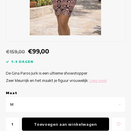
Getailleerde jurken
Zomertops
Hippe jurken
Kleurrijke Jurken
Kokerjurken
€99,00
€159,00
Korte Jurken
1-3 DAGEN
De Gina Paros Jurk is een ultieme showstopper.
Korte Mouw Jurken
Zeer kleurrijk en het maakt je figuur vrouwelijk.
Lees meer
Lange Jurken
Maat
Lange Mouw Jurken
M
Luxe jurken
Toevoegen aan winkelwagen