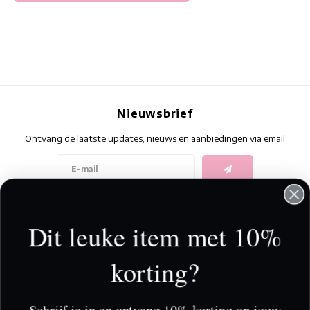
Nieuwsbrief
Ontvang de laatste updates, nieuws en aanbiedingen via email
Volg ons
Dit leuke item met 10%
korting?
Contact
Klantenservice
Schrijf je in en ontvang 10% korting op jouw