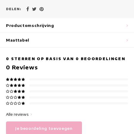
Maxi jurken
DELEN:
Mouwloze Jurken
Productomschrijving
Wikkeljurken
Maattabel
Zomerjurken
0
STERREN OP BASIS VAN
0
BEOORDELINGEN
Jurken Met Print
0
Reviews
Alle reviews
Je beoordeling toevoegen