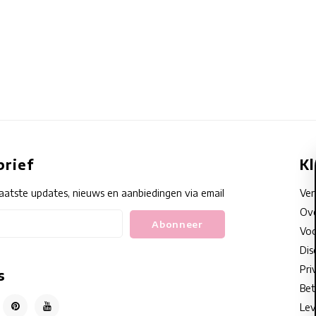
rief
K
aatste updates, nieuws en aanbiedingen via email
Ve
Ove
Abonneer
Voo
Dis
Pri
s
Bet
Lev