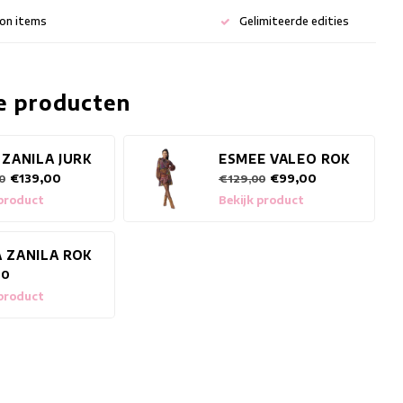
ion items
Gelimiteerde edities
e producten
 ZANILA JURK
ESMEE VALEO ROK
€139,00
€99,00
0
€129,00
 product
Bekijk product
 ZANILA ROK
00
 product