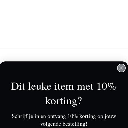
lantenservice
Mijn account
rkooppunten
Registreren
Dit leuke item met 10%
r Tessa Koops
Mijn bestellingen
rwaarden & Condities
Mijn tickets
korting?
claimer
Mijn verlanglijst
vacy Beleid
Schrijf je in en ontvang 10% korting op jouw
alingen
volgende bestelling!
eringen en retouren