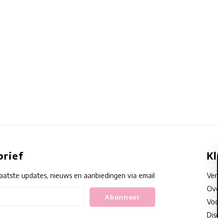
rief
K
aatste updates, nieuws en aanbiedingen via email
Ve
Ove
Abonneer
Voo
Dis