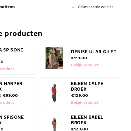
ion items
Gelimiteerde edities
e producten
A SPISONE
DENISE ULAR GILET
T
€119,00
00
Bekijk product
 product
EN HARPER
EILEEN CALPE
K
BROEK
€99,00
€129,00
0
 product
Bekijk product
N SPISONE
EILEEN BABEL
K
BROEK
00
€129,00