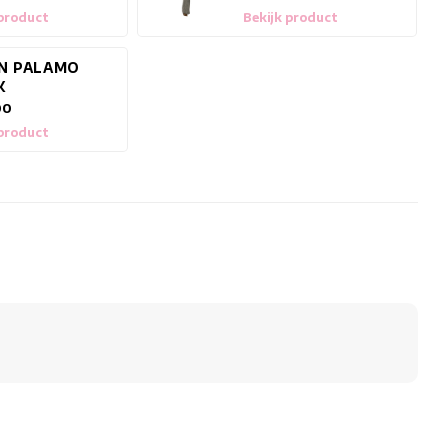
 product
Bekijk product
EN PALAMO
K
00
 product