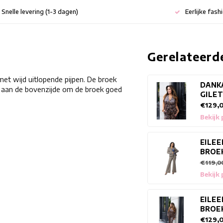
Snelle levering (1-3 dagen)
Eerlijke fash
Gerelateerd
et wijd uitlopende pijpen. De broek
DANK
rd aan de bovenzijde om de broek goed
GILE
€129,
Bekijk
EILE
BROE
€119,0
Bekijk
EILEE
BROE
€129,