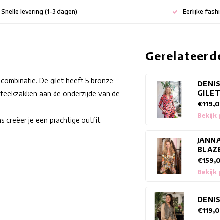
Snelle levering (1-3 dagen)
Eerlijke fash
Gerelateerd
 combinatie. De gilet heeft 5 bronze
DENI
GILE
 steekzakken aan de onderzijde van de
€119,
Bekijk
s creëer je een prachtige outfit.
JANN
BLAZ
€159,
Bekijk
DENIS
€119,