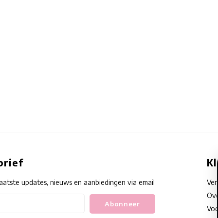
rief
K
aatste updates, nieuws en aanbiedingen via email
Ve
Ove
Abonneer
Voo