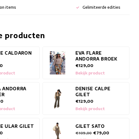
ion items
Gelimiteerde edities
e producten
SE CALDARON
EVA FLARE
T
ANDORRA BROEK
00
€129,00
 product
Bekijk product
A ANDORRA
DENISE CALPE
ER
GILET
00
€129,00
 product
Bekijk product
E ULAR GILET
GILET SATO
00
€79,00
€109,00