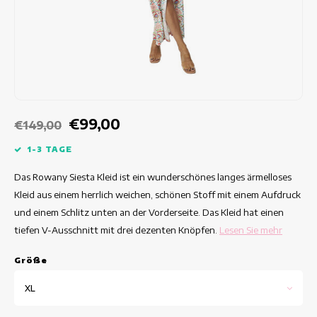
Taillierte Kleider
Sommertops
Hippe Kleider
Bunte Kleider
Bleistiftkleider
€99,00
€149,00
Kurze Kleider
1-3 TAGE
Das Rowany Siesta Kleid ist ein wunderschönes langes ärmelloses
Kleider Mit Kurzen Ärmeln
Kleid aus einem herrlich weichen, schönen Stoff mit einem Aufdruck
und einem Schlitz unten an der Vorderseite. Das Kleid hat einen
lange Kleider
tiefen V-Ausschnitt mit drei dezenten Knöpfen.
Lesen Sie mehr
Langarm-Kleider
Grö
ß
e
Luxuskleider
XL