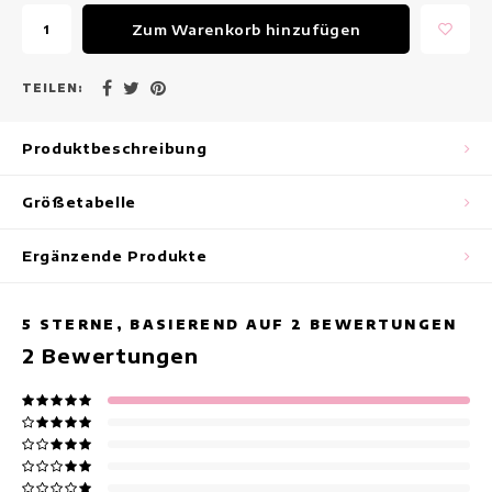
Maxikleider
Zum Warenkorb hinzufügen
Ärmellose Kleider
TEILEN:
Wickelkleider
Produktbeschreibung
Sommerkleider
Größetabelle
Bedruckte Kleider
Ergänzende Produkte
5
STERNE, BASIEREND AUF
2
BEWERTUNGEN
2
Bewertungen