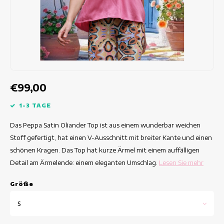
Taillierte Kleider
Sommertops
Hippe Kleider
Bunte Kleider
Bleistiftkleider
€99,00
Kurze Kleider
1-3 TAGE
Das Peppa Satin Oliander Top ist aus einem wunderbar weichen
Kleider Mit Kurzen Ärmeln
Stoff gefertigt, hat einen V-Ausschnitt mit breiter Kante und einen
schönen Kragen. Das Top hat kurze Ärmel mit einem auffälligen
lange Kleider
Detail am Ärmelende: einem eleganten Umschlag.
Lesen Sie mehr
Langarm-Kleider
Grö
ß
e
Luxuskleider
S