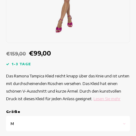
Taillierte Kleider
Sommertops
Hippe Kleider
Bunte Kleider
Bleistiftkleider
€99,00
€159,00
Kurze Kleider
1-3 TAGE
Das Ramona Tampica Kleid reicht knapp über das Knie und ist unten
Kleider Mit Kurzen Ärmeln
mit durchscheinenden Rüschen versehen. Das Kleid hat einen
schönen V-Ausschnitt und kurze Ärmel. Durch den kunstvollen
lange Kleider
Druck ist dieses Kleid für jeden Anlass geeignet.
Lesen Sie mehr
Langarm-Kleider
Grö
ß
e
Luxuskleider
M