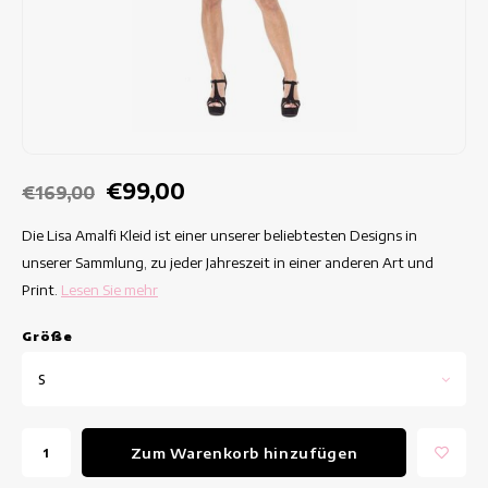
Taillierte Kleider
Sommertops
Hippe Kleider
Bunte Kleider
Bleistiftkleider
€99,00
€169,00
Kurze Kleider
Die Lisa Amalfi Kleid ist einer unserer beliebtesten Designs in
unserer Sammlung, zu jeder Jahreszeit in einer anderen Art und
Kleider Mit Kurzen Ärmeln
Print.
Lesen Sie mehr
lange Kleider
Grö
ß
e
S
Langarm-Kleider
Luxuskleider
Zum Warenkorb hinzufügen