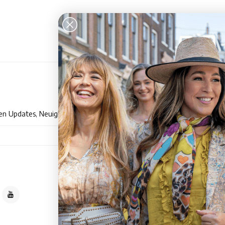
Kun
en Updates, Neuigkeiten und Promotionen per E-Mail
Händle
Über T
Abonnieren
Allgem
Dement
Datens
Zahlun
Die Li
Dienst
Sitema