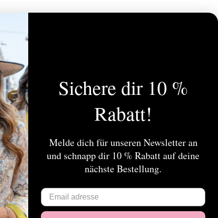
Sichere dir 10 %
dendienst
Mein Konto
Rabatt!
r
Kundenkonto anlegen
essa Koops
Meine Bestellungen
eine Geschäftsbedingungen
Meine Nachrichten (Tickets)
Melde dich für unseren Newsletter an
i
Mein Wunschzettel
und schnapp dir 10 % Rabatt auf deine
chutz
nächste Bestellung.
gen
eferungen und Retouren
leistungen
p