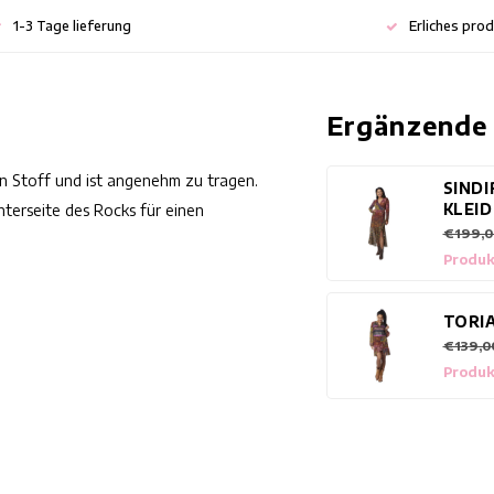
1-3 Tage lieferung
Erliches pro
Ergänzende
n Stoff und ist angenehm zu tragen.
SINDI
KLEID
terseite des Rocks für einen
€199,0
Produk
TORI
€139,0
Produk