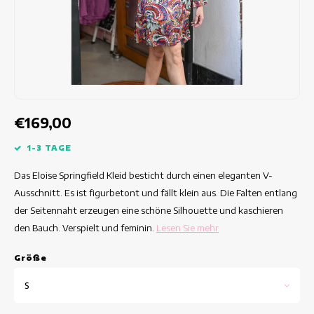
Taillierte Kleider
Sommertops
Hippe Kleider
Bunte Kleider
Bleistiftkleider
€169,00
Kurze Kleider
1-3 TAGE
Das Eloise Springfield Kleid besticht durch einen eleganten V-
Kleider Mit Kurzen Ärmeln
Ausschnitt. Es ist figurbetont und fällt klein aus. Die Falten entlang
der Seitennaht erzeugen eine schöne Silhouette und kaschieren
lange Kleider
den Bauch. Verspielt und feminin.
Lesen Sie mehr
Langarm-Kleider
Grö
ß
e
Luxuskleider
S