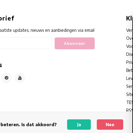
rief
K
aatste updates, nieuws en aanbiedingen via email
Ve
Ove
Abonneer
Voo
Dis
Pri
s
Bet
Lev
Ser
Sit
TE
RSS
rbeteren. Is dat akkoord?
Ja
Nee