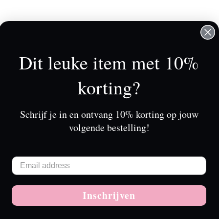
lantenservice
Mijn account
rkooppunten
Registreren
Dit leuke item met 10%
r Tessa Koops
Mijn bestellingen
rwaarden & Condities
Mijn tickets
korting?
claimer
Mijn verlanglijst
vacy Beleid
Schrijf je in en ontvang 10% korting op jouw
alingen
volgende bestelling!
eringen en retouren
vice
emap
SSA KOOPS B2B WEBSHOP
-feed
Inschrijven
Meer over cookies »