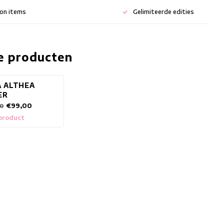
ion items
Gelimiteerde edities
e producten
A ALTHEA
ER
€99,00
0
 product