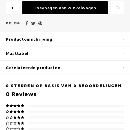
Maxi jurken
Toevoegen aan winkelwagen
Mouwloze Jurken
DELEN:
Wikkeljurken
Productomschrijving
Zomerjurken
Maattabel
Jurken Met Print
Gerelateerde producten
0
STERREN OP BASIS VAN
0
BEOORDELINGEN
0
Reviews