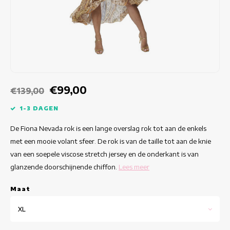
Getailleerde jurken
Zomertops
Hippe jurken
Kleurrijke Jurken
Kokerjurken
€99,00
€139,00
Korte Jurken
1-3 DAGEN
De Fiona Nevada rok is een lange overslag rok tot aan de enkels
Korte Mouw Jurken
met een mooie volant sfeer. De rok is van de taille tot aan de knie
van een soepele viscose stretch jersey en de onderkant is van
Lange Jurken
glanzende doorschijnende chiffon.
Lees meer
Lange Mouw Jurken
Maat
Luxe jurken
XL