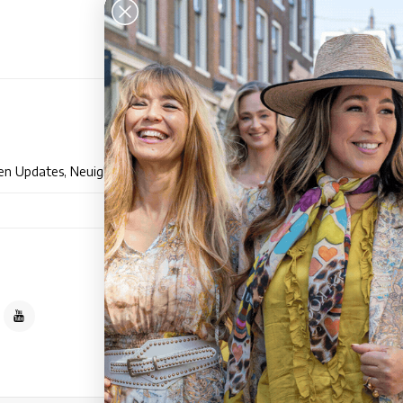
Kun
en Updates, Neuigkeiten und Promotionen per E-Mail
Händle
Über T
Abonnieren
Allgem
Dement
Datens
Zahlun
Die Li
Dienst
Sitema
TESSA