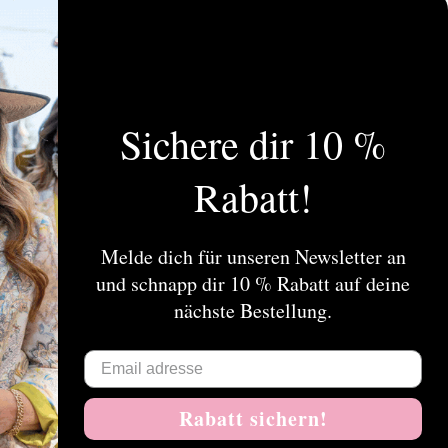
Sichere dir 10 %
dendienst
Mein Konto
Rabatt!
r
Kundenkonto anlegen
essa Koops
Meine Bestellungen
eine Geschäftsbedingungen
Meine Nachrichten (Tickets)
Melde dich für unseren Newsletter an
i
Mein Wunschzettel
und schnapp dir 10 % Rabatt auf deine
chutz
nächste Bestellung.
gen
eferungen und Retouren
leistungen
p
Rabatt sichern!
 KOOPS B2B WEBSHOP