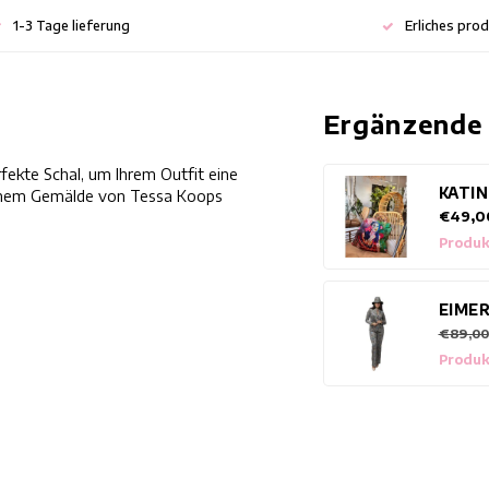
1-3 Tage lieferung
Erliches pro
Ergänzende
fekte Schal, um Ihrem Outfit eine
KATI
 einem Gemälde von Tessa Koops
€49,0
Produk
EIME
€89,00
Produk