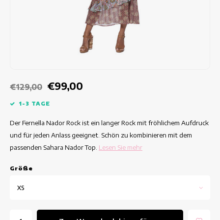
Taillierte Kleider
Sommertops
Hippe Kleider
Bunte Kleider
Bleistiftkleider
€99,00
€129,00
Kurze Kleider
1-3 TAGE
Der Fernella Nador Rock ist ein langer Rock mit fröhlichem Aufdruck
Kleider Mit Kurzen Ärmeln
und für jeden Anlass geeignet. Schön zu kombinieren mit dem
passenden Sahara Nador Top.
Lesen Sie mehr
lange Kleider
Grö
ß
e
Langarm-Kleider
XS
Luxuskleider