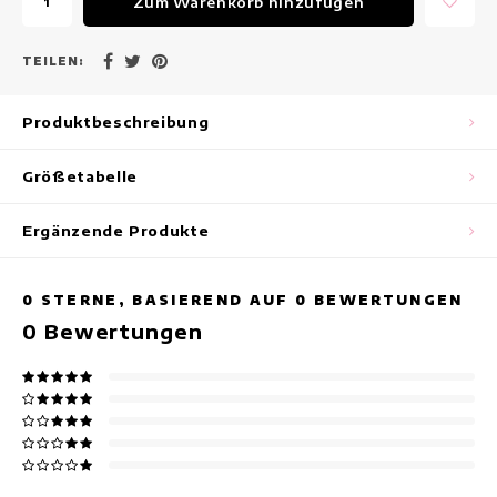
Zum Warenkorb hinzufügen
Maxikleider
Ärmellose Kleider
TEILEN:
Wickelkleider
Produktbeschreibung
Sommerkleider
Größetabelle
Bedruckte Kleider
Ergänzende Produkte
0
STERNE, BASIEREND AUF
0
BEWERTUNGEN
0
Bewertungen